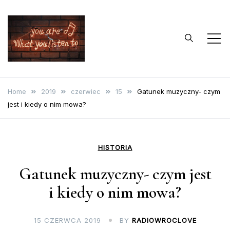
Skip
to
content
…bo muzyka to
Blog o muzyce
życie
Home
2019
czerwiec
15
Gatunek muzyczny- czym
jest i kiedy o nim mowa?
HISTORIA
Gatunek muzyczny- czym jest
i kiedy o nim mowa?
15 CZERWCA 2019
BY
RADIOWROCLOVE