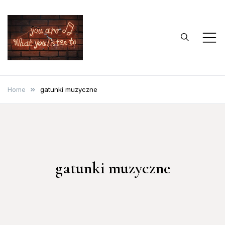
Skip
to
content
…bo muzyka to
Blog o muzyce
życie
Home
gatunki muzyczne
gatunki muzyczne