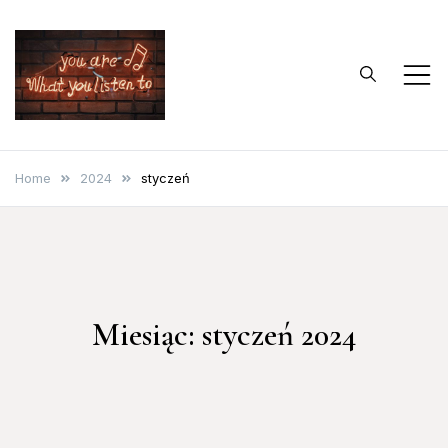
Skip
to
content
…bo muzyka to
Blog o muzyce
życie
Home
2024
styczeń
Miesiąc:
styczeń 2024