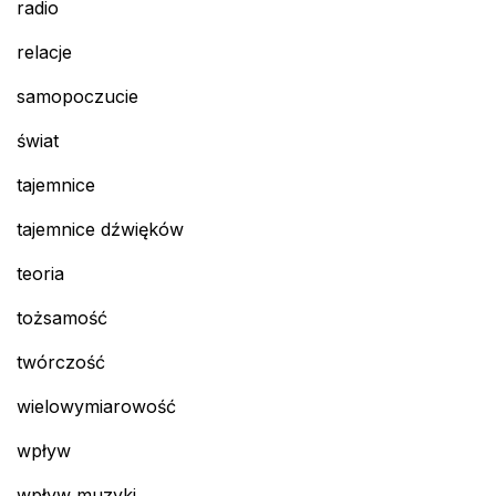
radio
relacje
samopoczucie
świat
tajemnice
tajemnice dźwięków
teoria
tożsamość
twórczość
wielowymiarowość
wpływ
wpływ muzyki