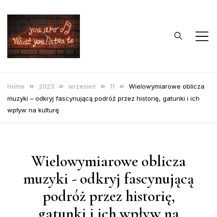
Skip
to
content
…bo muzyka to
Blog o muzyce
życie
Home
2023
wrzesień
11
Wielowymiarowe oblicza
muzyki – odkryj fascynującą podróż przez historię, gatunki i ich
wpływ na kulturę
Wielowymiarowe oblicza
muzyki - odkryj fascynującą
podróż przez historię,
gatunki i ich wpływ na