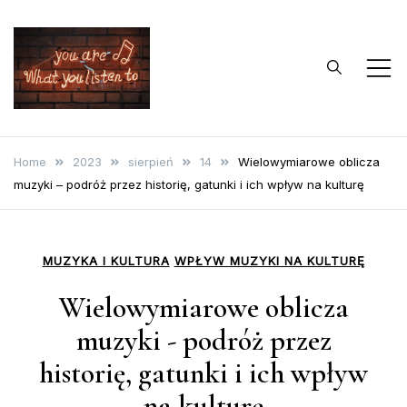
Skip
to
content
…bo muzyka to
Blog o muzyce
życie
Home
2023
sierpień
14
Wielowymiarowe oblicza
muzyki – podróż przez historię, gatunki i ich wpływ na kulturę
MUZYKA I KULTURA
WPŁYW MUZYKI NA KULTURĘ
Wielowymiarowe oblicza
muzyki - podróż przez
historię, gatunki i ich wpływ
na kulturę