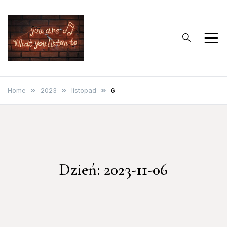
Skip
to
content
…bo muzyka to
Blog o muzyce
życie
Home
2023
listopad
6
Dzień:
2023-11-06